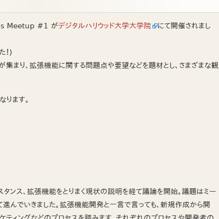
ns Meetup #1 が
デジタルハリウッド大学大学院
にて開催されまし
！)
発者が集まり、拡張機能に関する問題点や要望などを題材とし、さまざまな観
になります。
a のスタンス、拡張機能をとりまく現状の説明を経て議論を開始。議題はミー
て進んでいきました。拡張機能開発と一言で言っても、新規作成から開
マーケティングなどのプロセスを踏みます。それぞれのプロセスや開発者の