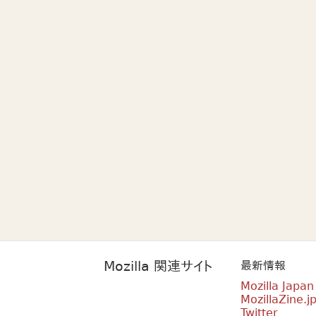
Mozilla 関連サイト
最新情報
Mozilla Japa
MozillaZine.j
Twitter