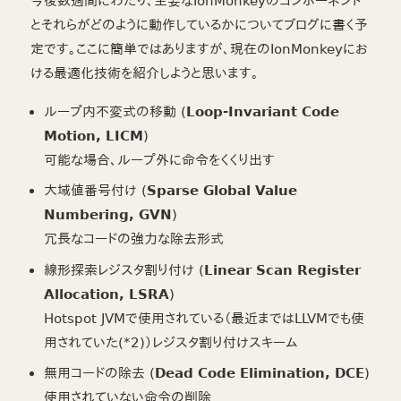
今後数週間にわたり、主要なIonMonkeyのコンポーネント
とそれらがどのように動作しているかについてブログに書く予
定です。ここに簡単ではありますが、現在のIonMonkeyにお
ける最適化技術を紹介しようと思います。
ループ内不変式の移動 (
Loop-Invariant Code
Motion, LICM
)
可能な場合、ループ外に命令をくくり出す
大域値番号付け (
Sparse Global Value
Numbering, GVN
)
冗長なコードの強力な除去形式
線形探索レジスタ割り付け (
Linear Scan Register
Allocation, LSRA
)
Hotspot JVMで使用されている（最近まではLLVMでも使
用されていた(*2)）レジスタ割り付けスキーム
無用コードの除去 (
Dead Code Elimination, DCE
)
使用されていない命令の削除