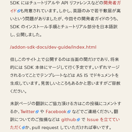
SDK にはチュートリアルや API リファレンスなどの
開発者ガ
イド
も用意されています。しかし、英語のみで若干敷居が高
いという問題がありましたが、今回その開発者ガイドのうち、
SDK のインストール手順とチュートリアル部分を日本語訳
し、公開しました。
/addon-sdk-docs/dev-guide/index.html
但しこのサイト上で公開するのは当面の間だけであり、将来
的には SDK 本体にマージして行く予定です。いずれマージ
されるってことでテンプレートなどは AS IS でドキュメントを
生成しています。見苦しいところもあるかと思いますがご容赦
ください。
未訳ページの翻訳にご協力頂ける方はこの投稿にコメントす
るか、
Twitter
や
Facebook
などでご連絡ください。翻
訳についてのご指摘などは
github
で
Issue を立ててい
ただく
か、pull request していただければ幸いです。