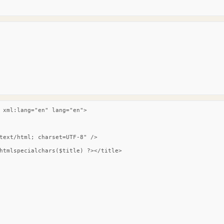
 xml:lang="en" lang="en">

text/html; charset=UTF-8" />

htmlspecialchars($title) ?></title>
