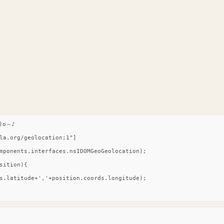
o～♪

la.org/geolocation;1"]

mponents.interfaces.nsIDOMGeoGeolocation);

sition){

s.latitude+','+position.coords.longitude);
