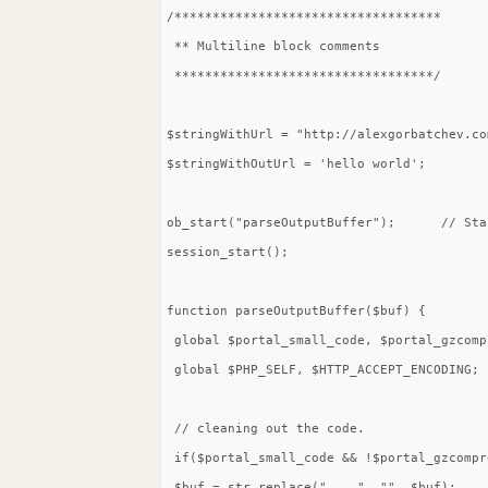
/***********************************

 ** Multiline block comments

 **********************************/

$stringWithUrl = "http://alexgorbatchev.com
$stringWithOutUrl = 'hello world';

ob_start("parseOutputBuffer");      // Sta
session_start();

function parseOutputBuffer($buf) {

 global $portal_small_code, $portal_gzcompr
 global $PHP_SELF, $HTTP_ACCEPT_ENCODING;

 // cleaning out the code.

 if($portal_small_code && !$portal_gzcompre
 $buf = str_replace("    ", "", $buf);
