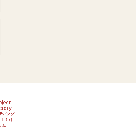
oject
ctory
ティング
10n)
ラム