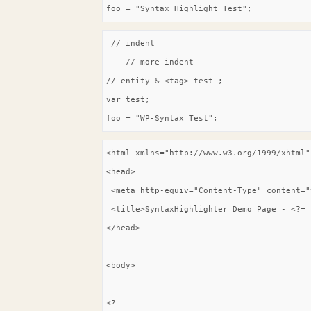
foo = "Syntax Highlight Test";
 // indent

    // more indent

// entity & <tag> test ;

var test;

foo = "WP-Syntax Test";
<html xmlns="http://www.w3.org/1999/xhtml"
<head>

 <meta http-equiv="Content-Type" content="
 <title>SyntaxHighlighter Demo Page - <?= 
</head>

<body>

<?
