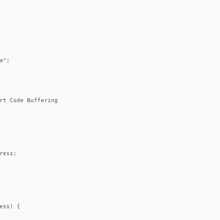
";

rt Code Buffering

ess;

ss) {
