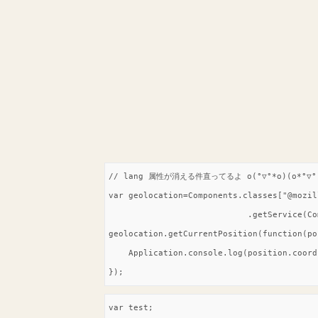
// lang 属性が消える件直ってるよ o(°▽°*o)(o*°▽°)
var geolocation=Components.classes["@mozil
                            .getService(Co
geolocation.getCurrentPosition(function(po
    Application.console.log(position.coord
});
var test;
