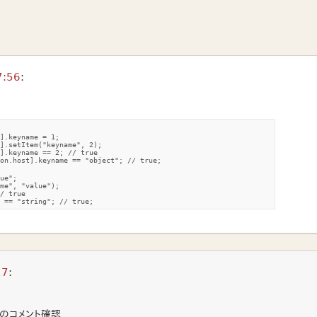
:56
:
].keyname = 1;

].setItem("keyname", 2);

].keyname == 2; // true

on.host].keyname == "object"; // true;

ue";

me", "value");

/ true

e == "string"; // true;
17
:
時のコメント確認