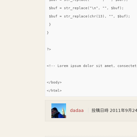
 $buf = str_replace("\n", "", $buf);

 $buf = str_replace(chr(13), "", $buf);

 }

}

?>

<!-- Lorem ipsum dolor sit amet, consectet
</body>

</html>
dadaa
投稿日時
2011年9月2