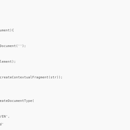
ment){

Document('');

lement);

createContextualFragment(str));

eateDocumentType(

EN',

'
