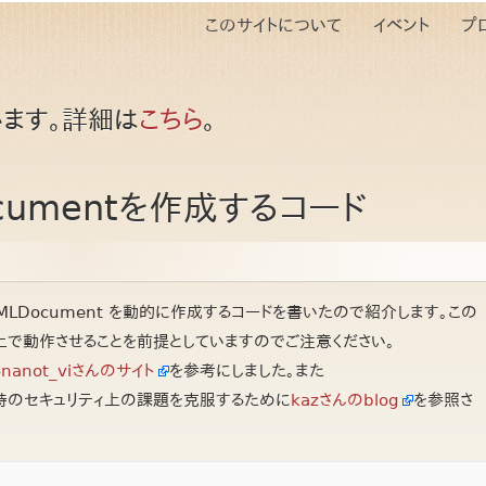
このサイトについて
イベント
プ
ます。詳細は
こちら
。
cumentを作成するコード
LDocument を動的に作成するコードを書いたので紹介します。この
張上で動作させることを前提としていますのでご注意ください。
る
nanot_viさんのサイト
を参考にしました。また
nt()実行時のセキュリティ上の課題を克服するために
kazさんのblog
を参照さ