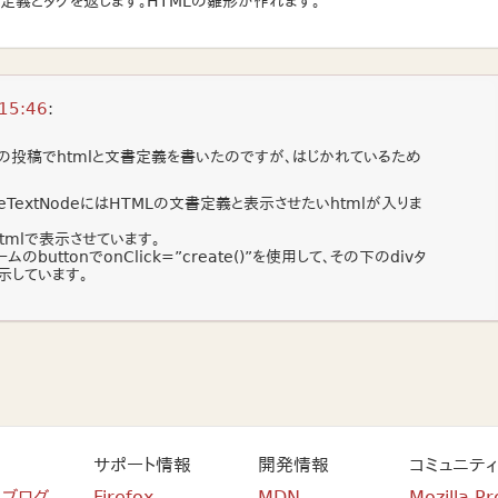
書定義とタグを返します。HTMLの雛形が作れます。
15:46
:
の投稿でhtmlと文書定義を書いたのですが、はじかれているため
eTextNodeにはHTMLの文書定義と表示させたいhtmlが入りま
たhtmlで表示させています。
buttonでonClick=”create()”を使用して、その下のdivタ
表示しています。
サポート情報
開発情報
コミュニティ
n ブログ
Firefox
MDN
Mozilla Pr