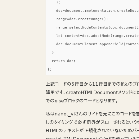
    );

    doc=document.implementation.createDocu
    range=doc.createRange();

    range.selectNodeContents(doc.documentE
    let content=doc.adoptNode(range.create
    doc.documentElement.appendChild(content
  }

  return doc;

};
上記コードの5行目から11行目までのif文のブロックは
降用です。createHTMLDocumentメソッド
でのelseブロックのコードとなります。
私はnanot_viさんのサイトを元にこのコードを書き
しのタイミングで必ず例外がスローされるという
HTMLのテキストが正規化されていないためパ