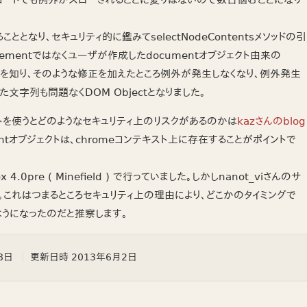
っているコードでも例外がスローされることに変りはないので数日悩むことになり
ととなり、セキュリティ的に鑑みてselectNodeContentsメソッドの引
Elementではなくユーザが作成したdocumentオブジェクト由来の
いうことを知り、そのような修正を加えたところ例外が発生しなくなり、例外発生
字列も問題なくDOM Objectとなりました。
クトを使うとどのようなセキュリティ上のリスクがあるのかは
kazさんのblog
ntオブジェクトは、chromeコンテキスト上に存在することがポイントで
x 4.0pre ( Minefield ) で行っていました。しかしnanot_viさんのサ
す。これはつまるところセキュリティ上の理由により、どこかのタイミングで
ようになったのだと推察します。
8日
更新日時
2013年6月2日