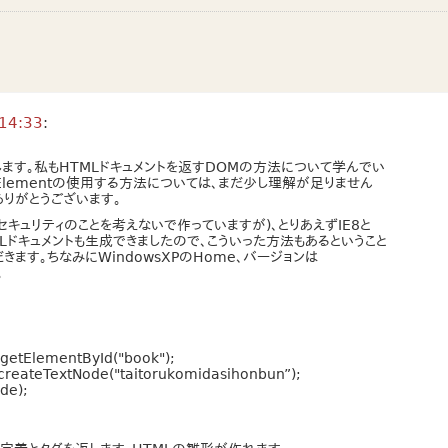
14:33
:
します。私もHTMLドキュメントを返すDOMの方法について学んでい
ntElementの使用する方法については、まだ少し理解が足りません
ありがとうございます。
セキュリティのことを考えないで作っていますが)、とりあえずIE8と
てHTMLドキュメントも生成できましたので、こういった方法もあるということ
きます。ちなみにWindowsXPのHome、バージョンは
。
getElementById("book");
createTextNode("taitorukomidasihonbun”);
de);