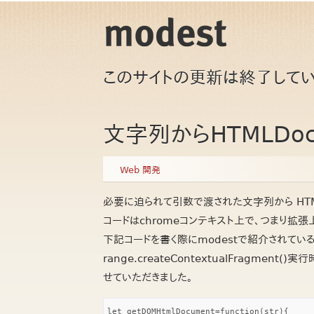
このサイトの更新は終了してい
文字列からHTMLDo
Web 開発
必要に迫られて引数で渡された文字列から HTM
コードはchromeコンテキスト上で、つまり拡
下記コードを書く際にmodestで紹介されてい
range.createContextualFragme
せていただきました。
let getDOMHtmlDocument=function(str){
