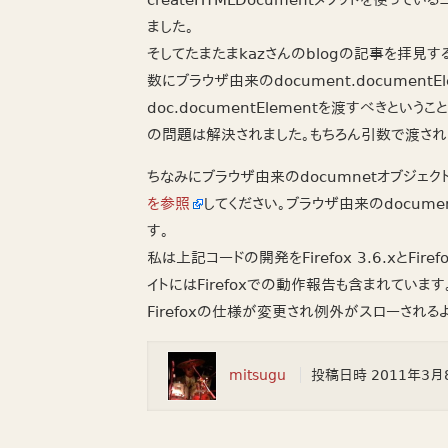
createHTMLDocumentメソッドを使
ました。
そしてたまたまkazさんのblogの記事を拝見するこ
数にブラウザ由来のdocument.document
doc.documentElementを渡すべきと
の問題は解決されました。もちろん引数で渡された文
ちなみにブラウザ由来のdocumnetオブジェ
を参照
してください。ブラウザ由来のdocume
す。
私は上記コードの開発をFirefox 3.6.xとFirefo
イトにはFirefoxでの動作報告も含まれていま
Firefoxの仕様が変更され例外がスローされる
mitsugu
投稿日時
2011年3月