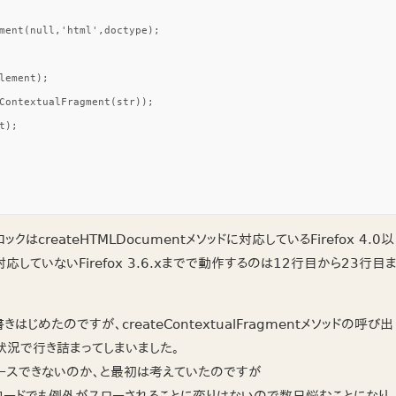
ment(null,'html',doctype);

lement);

ContextualFragment(str));

);

createHTMLDocumentメソッドに対応しているFirefox 4.0以
に対応していないFirefox 3.6.xまでで動作するのは12行目から23行目
はじめたのですが、createContextualFragmentメソッドの呼び出
状況で行き詰まってしまいました。
ースできないのか、と最初は考えていたのですが