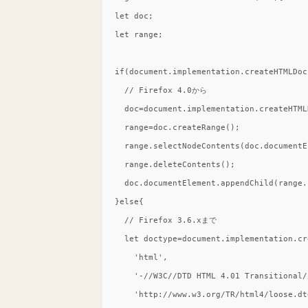
  let doc;

  let range;

  if(document.implementation.createHTMLDocu
    // Firefox 4.0から

    doc=document.implementation.createHTML
    range=doc.createRange();

    range.selectNodeContents(doc.documentE
    range.deleteContents();

    doc.documentElement.appendChild(range.
  }else{

    // Firefox 3.6.xまで

    let doctype=document.implementation.cr
      'html',

      '-//W3C//DTD HTML 4.01 Transitional//
      'http://www.w3.org/TR/html4/loose.dtd