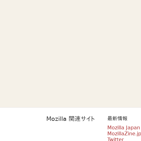
Mozilla 関連サイト
最新情報
Mozilla Japa
MozillaZine.j
Twitter