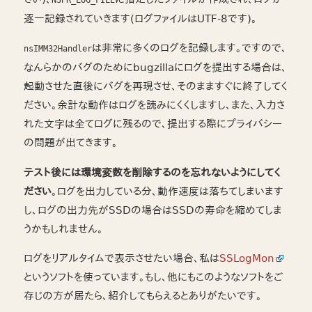
NSPR_LOG_FILE
逐一記録されていきます(ログファイルはUTF-8です)。
は非常に多くのログを記録します。ですので、
nsIMM32Handler
なんらかのバグのためにbugzillaにログを提出する場合は、
起動させた直後にバグを再現させ、そのまますぐに終了してく
ださい。余計な動作はログを読みにくくしますし、また、入力さ
れた文字は全てログに残るので、提出する際にプライバシー
の問題が出てきます。
テスト後には環境変数を削除するのを忘れないようにしてく
ださい
。ログを出力している分、動作速度は落ちてしまいます
し、ログの出力先がSSDの場合はSSDの寿命を縮めてしま
うかもしれません。
ログをリアルタイムで表示させたい場合、私は
SSLogMon
というソフトを使っています。もし、他にもこのようなソフトをご
存じの方が居たら、紹介してもらえるとありがたいです。