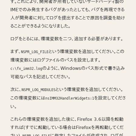
す。これにより、開発者が所有していないサードパーティ製の
IMEでのみ発生するバグがあったとしても、バグを再現できる
人が開発者に対してログを提出することで原因を調査を助け
ることができるようになりました。
ログをとるには、環境変数を二つ、追加する必要があります。
まず、
という環境変数を追加してください。この
NSPR_LOG_FILE
環境変数にはログファイルのパスを設定します。
のように、Windowsのパス形式で書き込み
c:\fx_imm32.log
可能なパスを記述してください。
次に、
という環境変数を追加してください。
NSPR_LOG_MODULES
この環境変数には
を設定してくださ
nsIMM32HandlerWidgets:1
い。
これらの環境変数を追加した後に、Firefox 3.6以降を起動
すれば(すでに起動している場合はFirefoxを再起動してくだ
さい)、
に指定したファイルが作成され、ログが